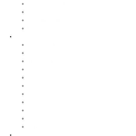
Unternehmensgeschichte
Nachhaltigkeit
Geschäftsführung
Beirat
Kompetenzfelder
Wundexperten
Produkte
Wundzentren
Großhandel
Anti Dekubitus Versorgung
Schwerlastsysteme
Netzwerk
Digitalisierung
Akademie
Spezialisierter Pflegedienst
Fuhrparkmanagement
Karriere