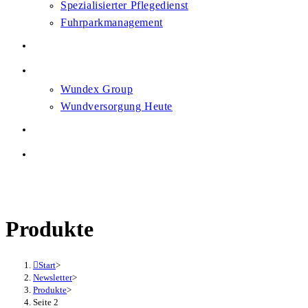
Spezialisierter Pflegedienst
Fuhrparkmanagement
Karriere
News
Wundex Group
Wundversorgung Heute
Heilsam. Gemeinsam.
Kontakt
Menü
Schließen
Produkte
Start
>
Newsletter
>
Produkte
>
Seite 2