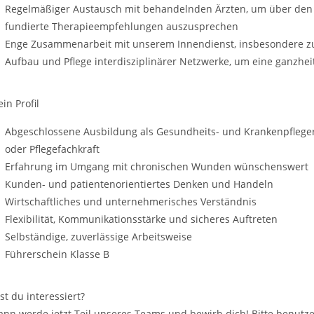
Regelmäßiger Austausch mit behandelnden Ärzten, um über den 
fundierte Therapieempfehlungen auszusprechen
Enge Zusammenarbeit mit unserem Innendienst, insbesondere 
Aufbau und Pflege interdisziplinärer Netzwerke, um eine ganzhe
in Profil
Abgeschlossene Ausbildung als Gesundheits- und Krankenpfleger
oder Pflegefachkraft
Erfahrung im Umgang mit chronischen Wunden wünschenswert
Kunden-­ und patientenorientiertes Denken und Handeln
Wirtschaftliches und unternehmerisches Verständnis
Flexibilität, Kommunikationsstärke und sicheres Auftreten
Selbständige, zuverlässige Arbeitsweise
Führerschein Klasse B
ist du interessiert?
ann werde jetzt Teil unseres Teams und bewirb dich! Bitte benutze