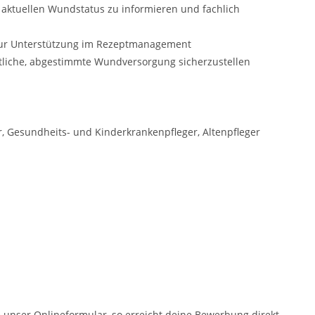
aktuellen Wundstatus zu informieren und fachlich
zur Unterstützung im Rezeptmanagement
itliche, abgestimmte Wundversorgung sicherzustellen
, Gesundheits- und Kinderkrankenpfleger, Altenpfleger
 unser Onlineformular, so erreicht deine Bewerbung direkt