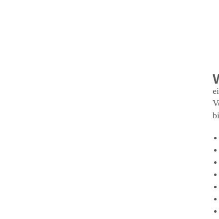
e
V
b