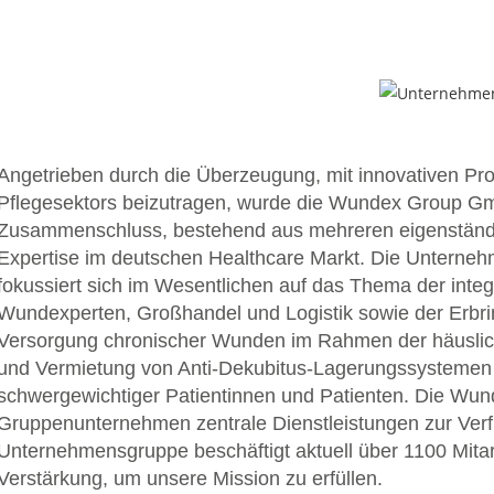
Angetrieben durch die Überzeugung, mit innovativen Pro
Pflegesektors beizutragen, wurde die Wundex Group Gmb
Zusammenschluss, bestehend aus mehreren eigenständi
Expertise im deutschen Healthcare Markt. Die Unter
fokussiert sich im Wesentlichen auf das Thema der inte
Wundexperten, Großhandel und Logistik sowie der Erbrin
Versorgung chronischer Wunden im Rahmen der häusliche
und Vermietung von Anti-Dekubitus-Lagerungssystemen 
schwergewichtiger Patientinnen und Patienten. Die Wu
Gruppenunternehmen zentrale Dienstleistungen zur Verf
Unternehmensgruppe beschäftigt aktuell über 1100 Mitarb
Verstärkung, um unsere Mission zu erfüllen.