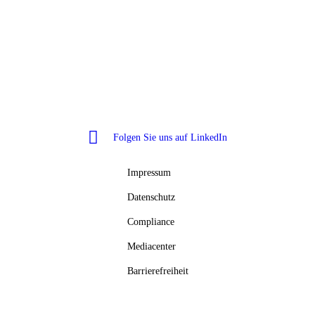
Wundex Group GmbH
Konrad-Zuse-Str. 10
48308 Senden
Folgen Sie uns auf LinkedIn
Impressum
Datenschutz
Compliance
Mediacenter
Barrierefreiheit