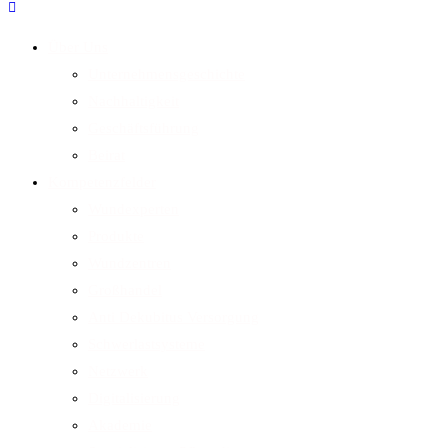
Über Uns
Unternehmensgeschichte
Nachhaltigkeit
Geschäftsführung
Beirat
Kompetenzfelder
Wundexperten
Produkte
Wundzentren
Großhandel
Anti Dekubitus Versorgung
Schwerlastsysteme
Netzwerk
Digitalisierung
Akademie