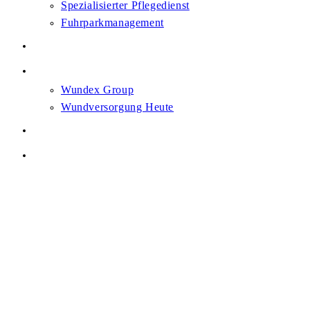
Spezialisierter Pflegedienst
Fuhrparkmanagement
Karriere
News
Wundex Group
Wundversorgung Heute
Heilsam. Gemeinsam.
Kontakt
Menü
Schließen