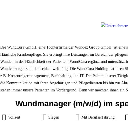
Die WundCura GmbH, eine Tochterfirma der Wundex Group GmbH, ist eine spezi
Häusliche Krankenpflege. Sie erbringt ihre Leistungen im Bereich der pfleger
Wunden in der Häuslichkeit der Patienten. WundCura ergänzt und unterstützt in
Wundversorger sind deutschlandweit tätig. Die WundCura Holding hat ihren S
z.B. Kostenträgermanagement, Buchhaltung und IT. Die Palette unserer Tätigke
die Kommunikation mit ihren Angehörigen und Pflegediensten bis hin zur Abr
stehen immer unsere Patienten im Vordergrund. Denn wir möchten ihnen ein S
Wundmanager (m/w/d) im spez
Vollzeit
Siegen
Mit Berufserfahrung