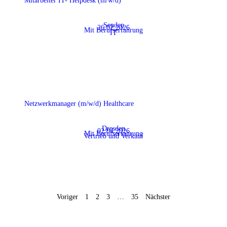
Mitarbeiter IT- Helpdesk (m/w/d)
Senden
26.02.2026
Mit Berufserfahrung
IT
Netzwerkmanager (m/w/d) Healthcare
Dresden
02.04.2026
Mit Berufserfahrung
Vertrieb und Verkauf
Voriger
1
2
3
…
35
Nächster