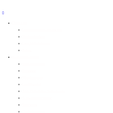
Über Uns
Unternehmensgeschichte
Nachhaltigkeit
Geschäftsführung
Beirat
Kompetenzfelder
Wundexperten
Produkte
Wundzentren
Großhandel
Anti Dekubitus Versorgung
Schwerlastsysteme
Netzwerk
Digitalisierung