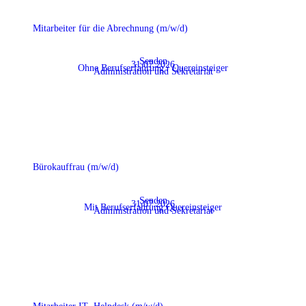
Mitarbeiter für die Abrechnung (m/w/d)
Senden
31.07.2026
Ohne Berufserfahrung / Quereinsteiger
Administration und Sekretariat
Bürokauffrau (m/w/d)
Senden
31.07.2026
Mit Berufserfahrung:Quereinsteiger
Administration und Sekretariat