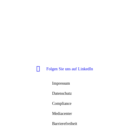
Wundex Group GmbH
Konrad-Zuse-Str. 10
48308 Senden
Folgen Sie uns auf LinkedIn
Impressum
Datenschutz
Compliance
Mediacenter
Barrierefreiheit