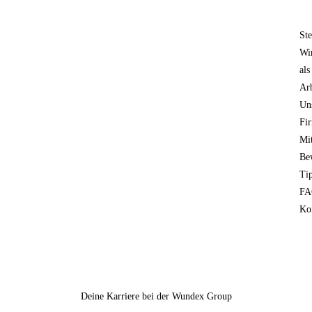
Ste
Wi
als
Ar
Un
Fi
Mit
Be
Ti
FA
Ko
Deine Karriere bei der Wundex Group