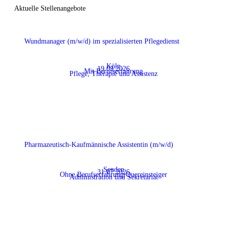
Aktuelle Stellenangebote
Wundmanager (m/w/d) im spezialisierten Pflegedienst
Köln
19.03.2026
Mit Berufserfahrung
Pflege, Therapie und Assistenz
Pharmazeutisch-Kaufmännische Assistentin (m/w/d)
Senden
31.07.2026
Ohne Berufserfahrung:Quereinsteiger
Administration und Sekretariat