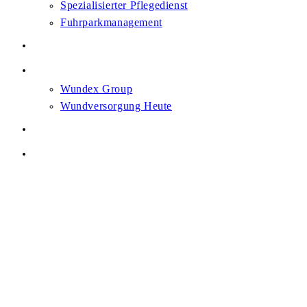
Spezialisierter Pflegedienst
Fuhrparkmanagement
Karriere
News
Wundex Group
Wundversorgung Heute
Heilsam. Gemeinsam.
Kontakt
Menü
Schließen