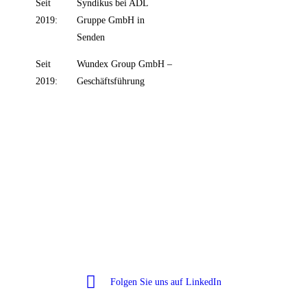
Seit
Syndikus bei ADL
2019:
Gruppe GmbH in
Senden
Seit
Wundex Group GmbH –
2019:
Geschäftsführung
Wundex Group GmbH
Konrad-Zuse-Str. 10
48308 Senden
Folgen Sie uns auf LinkedIn