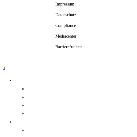
Impressum
Datenschutz
Compliance
Mediacenter
Barrierefreiheit
Über Uns
Unternehmensgeschichte
Nachhaltigkeit
Geschäftsführung
Beirat
Kompetenzfelder
Wundexperten