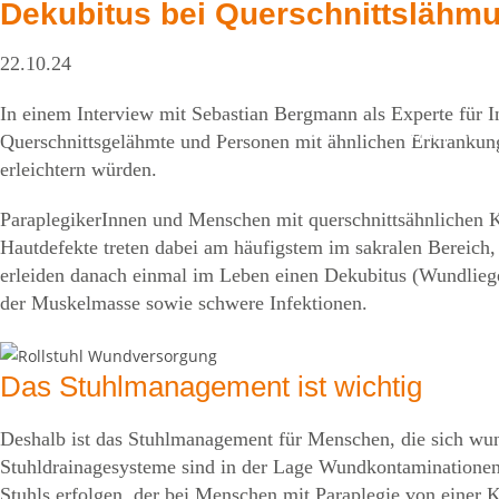
Dekubitus bei Querschnittslähmu
Zum
Inhalt
22.10.24
springen
In einem Interview mit Sebastian Bergmann als Experte für I
Über Uns
Kompeten
Querschnittsgelähmte und Personen mit ähnlichen Erkrankun
erleichtern würden.
ParaplegikerInnen und Menschen mit querschnittsähnlichen 
Hautdefekte treten dabei am häufigstem im sakralen Bereich,
erleiden danach einmal im Leben einen Dekubitus (Wundlie
der Muskelmasse sowie schwere Infektionen.
Das Stuhlmanagement ist wichtig
Deshalb ist das Stuhlmanagement für Menschen, die sich wund
Stuhldrainagesysteme sind in der Lage Wundkontaminationen 
Stuhls erfolgen, der bei Menschen mit Paraplegie von einer K