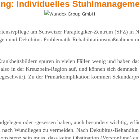
ng: Individuelles Stuhlmanageme
ntensivpflege am Schweizer Paraplegiker-Zentrum (SPZ) in No
zfelder
Karriere
News
Heilsa
gen und Dekubitus-Problematik Rehabilitationsmaßnahmen un
Krankheitsbildern spüren in vielen Fällen wenig und haben 
 also in der Kreuzbein-Region auf, und können sich demnach 
gegeschwür). Zu der Primärkomplikation kommen Sekundärpro
gelegen oder -gesessen haben, auch besonders wichtig, erläu
nach Wundliegen zu vermeiden. Nach Dekubitus-Behandlungen 
onsistenz sein muss, dass keine Obstipation (Verstopfung) aus