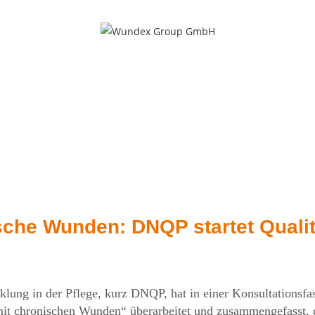
zfelder
Karriere
News
Heilsa
sche Wunden: DNQP startet Qual
klung in der Pflege, kurz DNQP, hat in einer Konsultationsfa
mit chronischen Wunden“ überarbeitet und zusammengefasst,