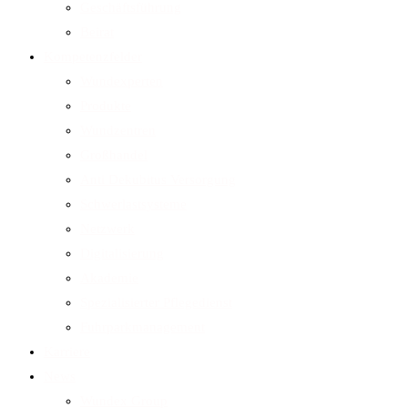
Geschäftsführung
Beirat
Kompetenzfelder
Wundexperten
Produkte
Wundzentren
Großhandel
Anti Dekubitus Versorgung
Schwerlastsysteme
Netzwerk
Digitalisierung
Akademie
Spezialisierter Pflegedienst
Fuhrparkmanagement
Karriere
News
Wundex Group