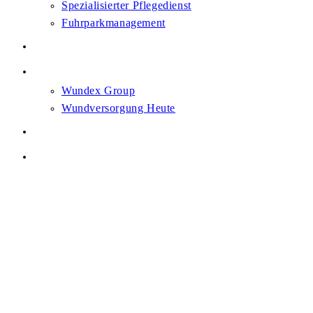
Spezialisierter Pflegedienst
Fuhrparkmanagement
Karriere
News
Wundex Group
Wundversorgung Heute
Heilsam. Gemeinsam.
Kontakt
Menü
Schließen