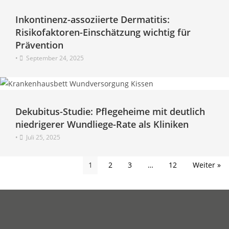
Inkontinenz-assoziierte Dermatitis:
Risikofaktoren-Einschätzung wichtig für
Prävention
•
September 24, 2025
Dekubitus-Studie: Pflegeheime mit deutlich
niedrigerer Wundliege-Rate als Kliniken
•
Juli 25, 2025
1
2
3
…
12
Weiter »