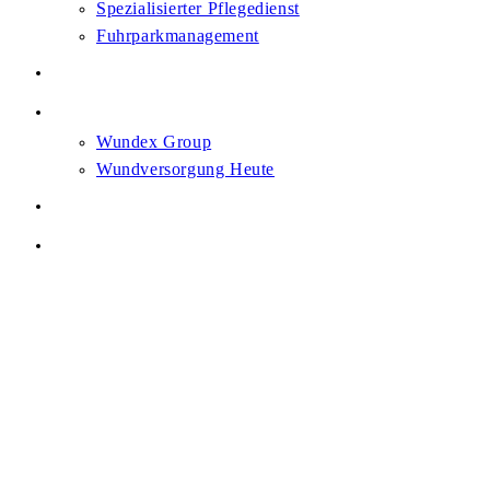
Spezialisierter Pflegedienst
Fuhrparkmanagement
Karriere
News
Wundex Group
Wundversorgung Heute
Heilsam. Gemeinsam.
Kontakt
Menü
Schließen