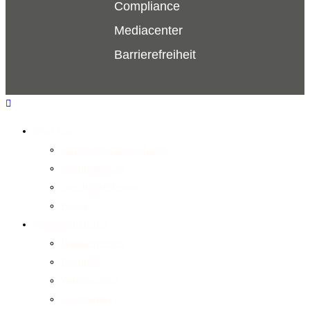
Compliance
Mediacenter
Barrierefreiheit
Über Uns
Unternehmensgeschichte
Nachhaltigkeit
Geschäftsführung
Beirat
Kompetenzfelder
Wundexperten
Produkte
Wundzentren
Großhandel