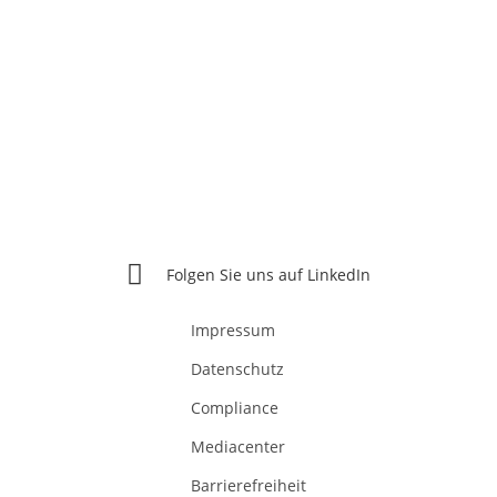
Wundex Group GmbH
Konrad-Zuse-Str. 10
48308 Senden
Folgen Sie uns auf LinkedIn
Impressum
Datenschutz
Compliance
Mediacenter
Barrierefreiheit