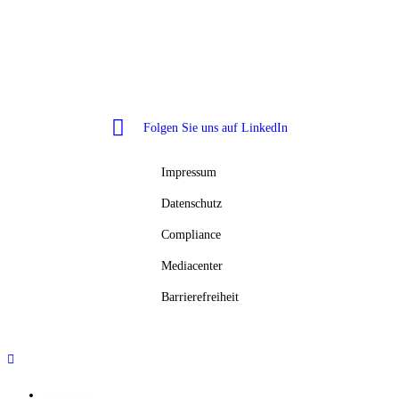
Wundex Group GmbH
Konrad-Zuse-Str. 10
48308 Senden
Folgen Sie uns auf LinkedIn
Impressum
Datenschutz
Compliance
Mediacenter
Barrierefreiheit
Über Uns