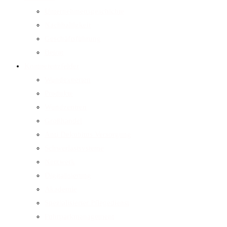
Unternehmensgeschichte
Nachhaltigkeit
Geschäftsführung
Beirat
Kompetenzfelder
Wundexperten
Produkte
Wundzentren
Großhandel
Anti Dekubitus Versorgung
Schwerlastsysteme
Netzwerk
Digitalisierung
Akademie
Spezialisierter Pflegedienst
Fuhrparkmanagement