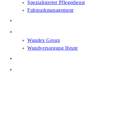
Spezialisierter Pflegedienst
Fuhrparkmanagement
Karriere
News
Wundex Group
Wundversorgung Heute
Heilsam. Gemeinsam.
Kontakt
Menü
Schließen