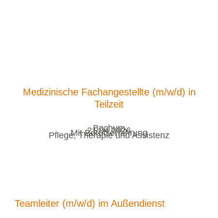
Medizinische Fachangestellte (m/w/d) in
Teilzeit
Bochum
21.04.2026
Mit Berufserfahrung
Pflege, Therapie und Assistenz
Teamleiter (m/w/d) im Außendienst