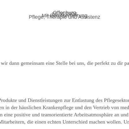
Offenburg
15.05.2026
Mit Berufserfahrung
Pflege, Therapie und Assistenz
 wir dann gemeinsam eine Stelle bei uns, die perfekt zu dir p
ukte und Dienstleistungen zur Entlastung des Pflegesektors
gen in der häuslichen Krankenpflege und den Vertrieb von med
ben eine positive und teamorientierte Arbeitsatmosphäre an u
Mitarbeitern, die einen echten Unterschied machen wollen. U