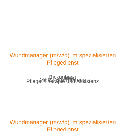
Wundmanager (m/w/d) im spezialisierten
Pflegedienst
Bickenbach
21.04.2026
Mit Berufserfahrung
Pflege, Therapie und Assistenz
Wundmanager (m/w/d) im spezialisierten
Pflegedienst