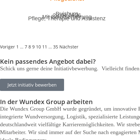
Duisburg
23.04.2026
Mit Berufserfahrung
Pflege, Therapie und Assistenz
Voriger
1
…
7
8
9
10
11
…
35
Nächster
Kein passendes Angebot dabei?
Schick uns gerne deine Initiativbewerbung. Vielleicht finden
Jetzt initiativ bewerben
In der Wundex Group arbeiten
Die Wundex Group GmbH wurde gegründet, um innovative Prod
integrierte Wundversorgung, Logistik, spezialisierte Leistun
deutschlandweit vielfältige Karrieremöglichkeiten. Wir stre
Mitarbeiter. Wir sind immer auf der Suche nach engagierten 