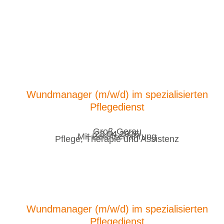
Wundmanager (m/w/d) im spezialisierten
Pflegedienst
Groß-Gerau
23.04.2026
Mit Berufserfahrung
Pflege, Therapie und Assistenz
Wundmanager (m/w/d) im spezialisierten
Pflegedienst