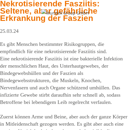
Nekrotisierende Fasziitis:
Zum
Seltene, aber gefährliche
Inhalt
Erkrankung der Faszien
springen
25.03.24
MENÜ
Es gibt Menschen bestimmter Risikogruppen, die
empfindlich für eine nekrotisierende Fasziitis sind.
Eine nekrotisierende Fasziitis ist eine bakterielle Infektion
der menschlichen Haut, des Unterhautgewebes, der
Bindegewebshüllen und der Faszien als
Bindegewebsstrukturen, die Muskeln, Knochen,
Nervenfasern und auch Organe schützend umhüllen. Das
infizierte Gewebe stirbt daraufhin sehr schnell ab, sodass
Betroffene bei lebendigem Leib regelrecht verfaulen.
Zuerst können Arme und Beine, aber auch der ganze Körper
in Mitleidenschaft gezogen werden. Es gibt aber auch eine