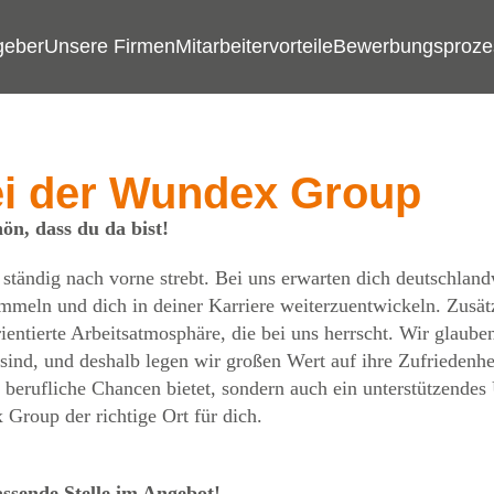
geber
Unsere Firmen
Mitarbeitervorteile
Bewerbungsproze
ei der Wundex Group
n, dass du da bist!
tändig nach vorne strebt. Bei uns erwarten dich deutschlandw
ammeln und dich in deiner Karriere weiterzuentwickeln. Zusät
ientierte Arbeitsatmosphäre, die bei uns herrscht. Wir glaube
 sind, und deshalb legen wir großen Wert auf ihre Zufrieden
 berufliche Chancen bietet, sondern auch ein unterstützendes
Group der richtige Ort für dich.
assende Stelle im Angebot!