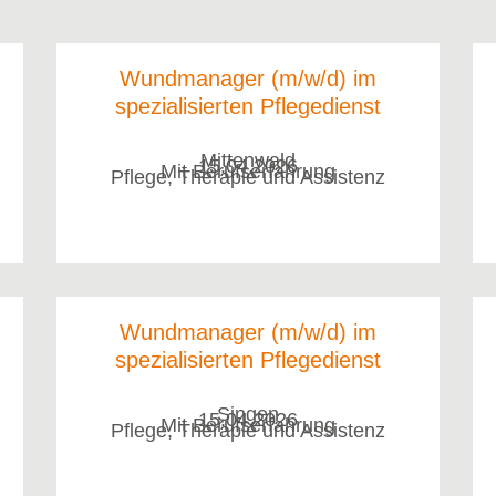
Wundmanager (m/w/d) im
spezialisierten Pflegedienst
Mittenwald
15.04.2026
Mit Berufserfahrung
Pflege, Therapie und Assistenz
Wundmanager (m/w/d) im
spezialisierten Pflegedienst
Singen
15.04.2026
Mit Berufserfahrung
Pflege, Therapie und Assistenz