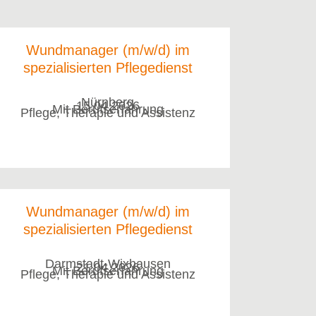
Wundmanager (m/w/d) im
spezialisierten Pflegedienst
Nürnberg
15.04.2026
Mit Berufserfahrung
Pflege, Therapie und Assistenz
Wundmanager (m/w/d) im
spezialisierten Pflegedienst
Darmstadt-Wixhausen
21.04.2026
Mit Berufserfahrung
Pflege, Therapie und Assistenz