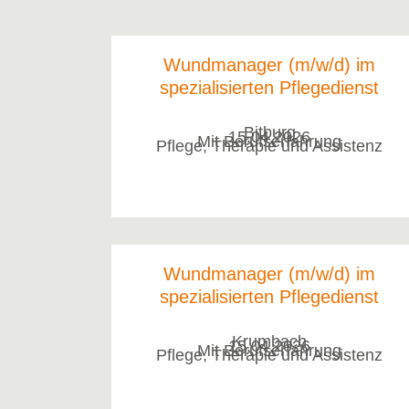
Wundmanager (m/w/d) im
spezialisierten Pflegedienst
Bitburg
15.04.2026
Mit Berufserfahrung
Pflege, Therapie und Assistenz
Wundmanager (m/w/d) im
spezialisierten Pflegedienst
Krumbach
15.04.2026
Mit Berufserfahrung
Pflege, Therapie und Assistenz