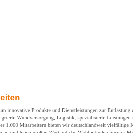
eiten
innovative Produkte und Dienstleistungen zur Entlastung de
egrierte Wundversorgung, Logistik, spezialisierte Leistungen
r 1.000 Mitarbeitern bieten wir deutschlandweit vielfältige 
re an und legen großen Wert auf das Wohlbefinden unserer Mi