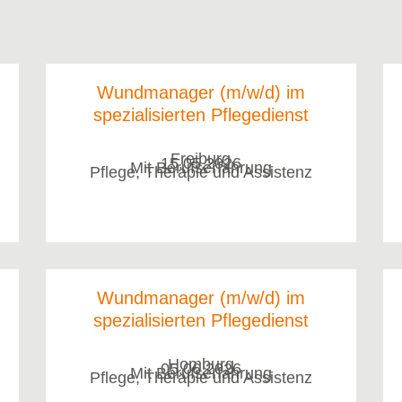
Wundmanager (m/w/d) im
spezialisierten Pflegedienst
Freiburg
15.05.2026
Mit Berufserfahrung
Pflege, Therapie und Assistenz
Wundmanager (m/w/d) im
spezialisierten Pflegedienst
Homburg
05.06.2026
Mit Berufserfahrung
Pflege, Therapie und Assistenz