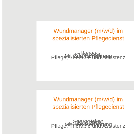
Wundmanager (m/w/d) im
spezialisierten Pflegedienst
Hanau
21.04.2026
Mit Berufserfahrung
Pflege, Therapie und Assistenz
Wundmanager (m/w/d) im
spezialisierten Pflegedienst
Saarbrücken
05.06.2026
Mit Berufserfahrung
Pflege, Therapie und Assistenz