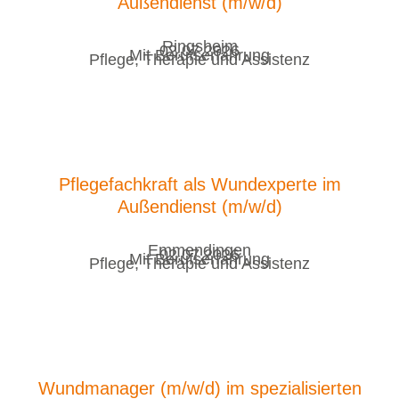
Außendienst (m/w/d)
Ringsheim
02.07.2026
Mit Berufserfahrung
Pflege, Therapie und Assistenz
Pflegefachkraft als Wundexperte im
Außendienst (m/w/d)
Emmendingen
02.07.2026
Mit Berufserfahrung
Pflege, Therapie und Assistenz
Wundmanager (m/w/d) im spezialisierten