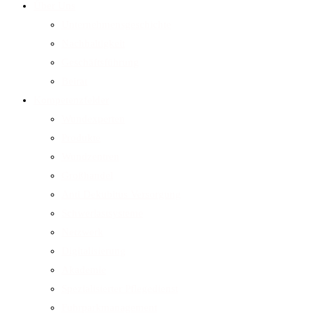
Über Uns
Unternehmensgeschichte
Nachhaltigkeit
Geschäftsführung
Beirat
Kompetenzfelder
Wundexperten
Produkte
Wundzentren
Großhandel
Anti Dekubitus Versorgung
Schwerlastsysteme
Netzwerk
Digitalisierung
Akademie
Spezialisierter Pflegedienst
Fuhrparkmanagement