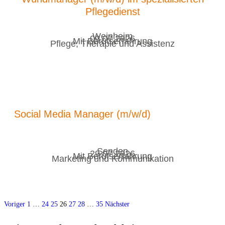
Pflegedienst
Weinheim
09.07.2026
Mit Berufserfahrung
Pflege, Therapie und Assistenz
Social Media Manager (m/w/d)
Senden
29.07.2026
Mit Berufserfahrung
Marketing und Kommunikation
Voriger
1
…
24
25
26
27
28
…
35
Nächster