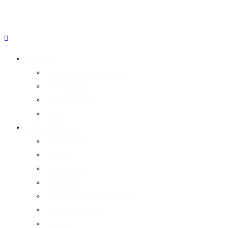
Über Uns
Unternehmensgeschichte
Nachhaltigkeit
Geschäftsführung
Beirat
Kompetenzfelder
Wundexperten
Produkte
Wundzentren
Großhandel
Anti Dekubitus Versorgung
Schwerlastsysteme
Netzwerk