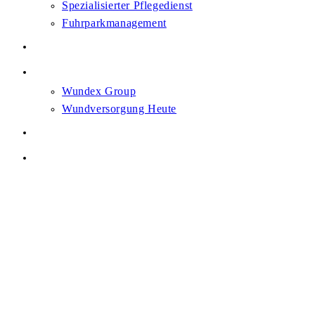
Spezialisierter Pflegedienst
Fuhrparkmanagement
Karriere
News
Wundex Group
Wundversorgung Heute
Heilsam. Gemeinsam.
Kontakt
Menü
Schließen