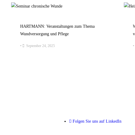
HARTMANN: Veranstaltungen zum Thema
W
Wundversorgung und Pflege
v
•
September 24, 2025
•
Wundex Group GmbH
Konrad-Zuse-Str. 10
48308 Senden
Folgen Sie uns auf LinkedIn