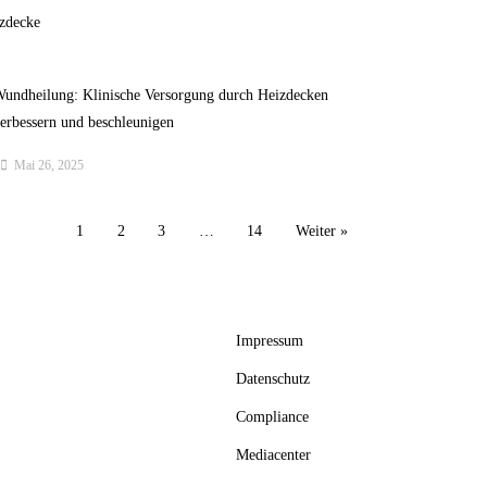
undheilung: Klinische Versorgung durch Heizdecken
erbessern und beschleunigen
Mai 26, 2025
1
2
3
…
14
Weiter »
Impressum
Datenschutz
Compliance
Mediacenter