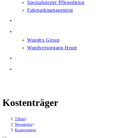
Spezialisierter Pflegedienst
Fuhrparkmanagement
Karriere
News
Wundex Group
Wundversorgung Heute
Heilsam. Gemeinsam.
Kontakt
Menü
Schließen
Kostenträger
Start
>
Newsletter
>
Kostenträger