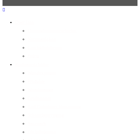
Über Uns
Unternehmensgeschichte
Nachhaltigkeit
Geschäftsführung
Beirat
Kompetenzfelder
Wundexperten
Produkte
Wundzentren
Großhandel
Anti Dekubitus Versorgung
Schwerlastsysteme
Netzwerk
Digitalisierung